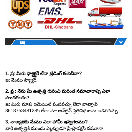
1. ప్ర: మీరు ఫ్యాక్టరీ లేదా ట్రేడింగ్ కంపెనీనా?
జ: మేము ఫ్యాక్టరీ.
2. ప్ర : నేను మీ ఉత్పత్తి గురించి మరింత సమాచారాన్ని ఎలా
పొందగలను?
జ: మీరు మాకు ఇమెయిల్ పంపవచ్చు లేదా వాట్సాప్
8618753481285 లేదా మా ఆన్‌లైన్ ప్రతినిధులను అడగవచ్చు
3. నాణ్యతకు మేము ఎలా హామీ ఇవ్వగలము?
భారీ ఉత్పత్తికి ముందు ఎల్లప్పుడూ ప్రీ-ప్రొడక్షన్ నమూనా;