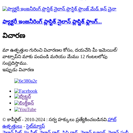
ఫ్యాక్టరీ ఇంజనీరింగ్ ప్లాస్టిక్ నైలాన్ ప్లాస్టిక్ ఫ్లాంగ్...
విచారణ
మా ఉత్పత్తుల గురించి విచారణల కోసం, దయచేసి మీ ఇమెయిల్/
వాట్సాప్‌ని మాకు పంపండి మరియు మేము 12 గంటలలోపు
సంప్రదిస్తాము.
ఇప్పుడు విచారణ
© కాపీరైట్ - 2010-2024 : సర్వ హక్కులు ప్రత్యేకించబడినవి.
హాట్
ఉత్పత్తులు
-
సైట్‌మ్యాప్
నైలాన్ షీట్
,
Pp షీట్
,
నైలాన్ రాడ్
,
పిపి రాడ్
,
నైలాన్ ట్యూబ్
,
నైలాన్ పుల్లీ
,