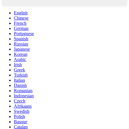
English
Chinese
French
German
Portuguese
Spanish
Russian
Japanese
Korean
Arabic
Irish
Greek
Turkish
Italian
Danish
Romanian
Indonesian
Czech
Afrikaans
Swedish
Polish
Basque
Catalan