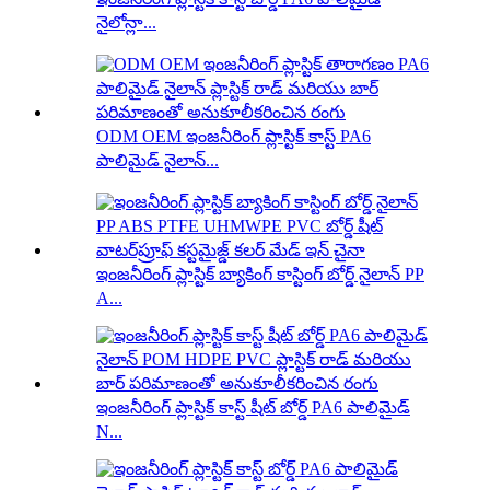
నైలోన్లా...
ODM OEM ఇంజనీరింగ్ ప్లాస్టిక్ కాస్ట్ PA6
పాలిమైడ్ నైలాన్...
ఇంజనీరింగ్ ప్లాస్టిక్ బ్యాకింగ్ కాస్టింగ్ బోర్డ్ నైలాన్ PP
A...
ఇంజనీరింగ్ ప్లాస్టిక్ కాస్ట్ షీట్ బోర్డ్ PA6 పాలిమైడ్
N...