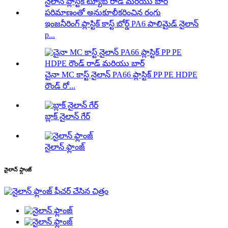
ఇంజనీరింగ్ ప్లాస్టిక్ కాస్ట్ బోర్డ్ PA6 పాలిమైడ్ నైలాన్
p...
చైనా MC కాస్ట్ నైలాన్ PA66 ప్లాస్టిక్ PP PE HDPE
రౌండ్ రో...
బ్లాక్ నైలాన్ గేర్
నైలాన్ ఫ్లాంజ్
నైలాన్ ఫ్లాంజ్