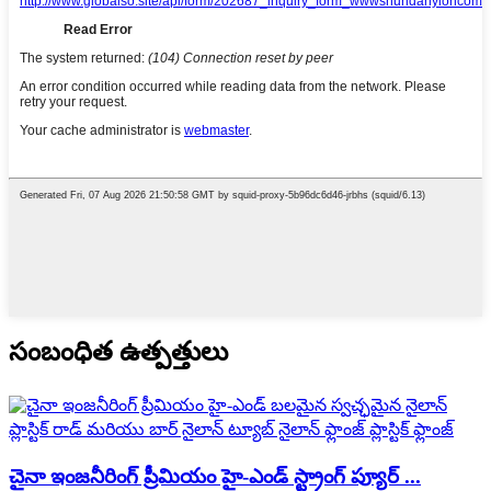
సంబంధిత ఉత్పత్తులు
చైనా ఇంజనీరింగ్ ప్రీమియం హై-ఎండ్ స్ట్రాంగ్ ప్యూర్ ...