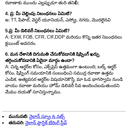
రవాణాకు ముందు ఎల్లప్పుడూ తుది తనిఖీ;
4. ప్ర: మీ చెల్లింపు నిబంధనలు ఏమిటి?
జ: TT, పేపాల్, వెస్టర్ యూనియన్, ఎస్క్రో, నగదు, మొదలైనవి
5.ప్ర: మీ డెలివరీ నిబంధనలు ఏమిటి?
A: EXW, FOB, CFR, CIF,DDP మరియు కొన్ని ఇతర నిబంధనలు
క్లయింట్ అవసరం.
6. మన దేశానికి దిగుమతి చేసుకోవడానికి షిప్పింగ్ ఖర్చు
తగ్గించుకోవడానికి ఏదైనా మార్గం ఉందా?
A: చిన్న ఆర్డర్‌ల కోసం, ఎక్స్‌ప్రెస్ ఉత్తమంగా ఉంటుంది; బల్క్ ఆర్డర్
కోసం, షిప్పింగ్ సమయానికి సంబంధించి సముద్ర రవాణా ఉత్తమ
ఎంపిక. అత్యవసర ఆర్డర్‌ల విషయానికొస్తే, మా ఓడ భాగస్వామి నుండి
వాయు రవాణా మరియు హోమ్ డెలివరీ సేవ అందించబడుతుందని
మేము దయతో సూచిస్తున్నాము.
మునుపటి:
నైలాన్ స్క్రూ & నట్స్
తదుపరి:
నైలాన్ ప్లాస్టిక్ బేరింగ్ స్లీవ్